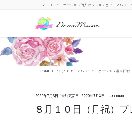
コ
ナ
アニマルコミュニケーション個人セッションとアニマルコミ
ン
ビ
テ
ゲ
ン
ー
ツ
シ
に
ョ
移
ン
動
に
移
動
HOME
ブログ
アニマルコミュニケーション講座日程
2020年7月3日
/ 最終更新日 :
2020年7月3日
dearmum
８月１０日（月祝）プ