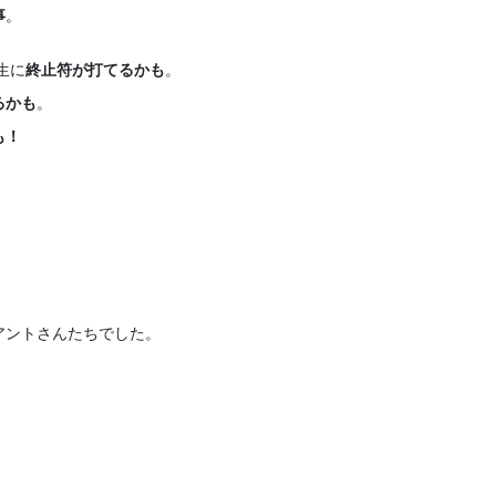
事
。
生に
終止符が打てるかも
。
るかも
。
も！
アントさんたちでした。