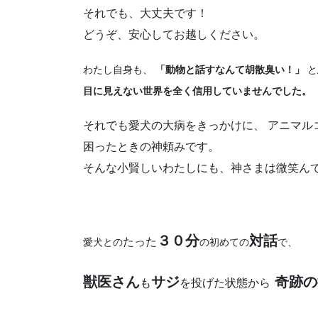
それでも、大丈夫です！
どうぞ、安心してお越しください。
わたし自身も、
「動物と話すなんて胡散臭い！」
と
目に見えない世界を全く信用していませんでした。
それでも愛犬の大病をきっかけに、 アニマル
困ったときの神頼みです。
そんな小賢しいわたしにも、神さまは微笑ん
３０分
対話
たった
愛犬との
の初めての
で、
獣医さん
サジ
奇跡の
も
を投げた状態から