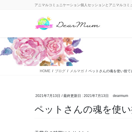
コ
ナ
アニマルコミュニケーション個人セッションとアニマルコミ
ン
ビ
テ
ゲ
ン
ー
ツ
シ
に
ョ
移
ン
動
に
移
動
HOME
ブログ
メルマガ
ペットさんの魂を使い捨て
2021年7月13日
/ 最終更新日 :
2021年7月13日
dearmum
ペットさんの魂を使い